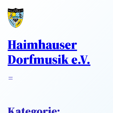
Direkt
zum
Inhalt
wechseln
Haimhauser
Dorfmusik e.V.
Kategorie: