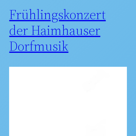
Frühlingskonzert
der Haimhauser
Dorfmusik