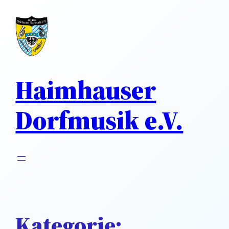
Direkt
zum
Inhalt
wechseln
Haimhauser
Dorfmusik e.V.
Kategorie: