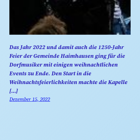
Das Jahr 2022 und damit auch die 1250-Jahr
Feier der Gemeinde Haimhausen ging für die
Dorfmusiker mit einigen weihnachtlichen
Events zu Ende. Den Start in die
Weihnachtsfeierlichkeiten machte die Kapelle
[…]
Dezember 15, 2022