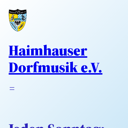
Direkt
zum
Inhalt
wechseln
Haimhauser
Dorfmusik e.V.