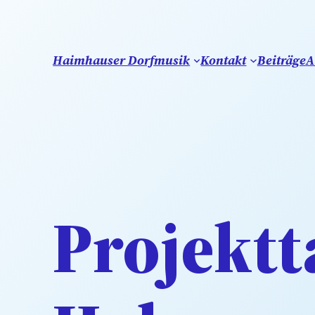
Haimhauser Dorfmusik
Kontakt
Beiträge
A
Projektt