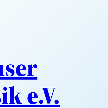
ser
k e.V.