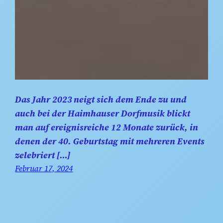
Das Jahr 2023 neigt sich dem Ende zu und
auch bei der Haimhauser Dorfmusik blickt
man auf ereignisreiche 12 Monate zurück, in
denen der 40. Geburtstag mit mehreren Events
zelebriert […]
Februar 17, 2024