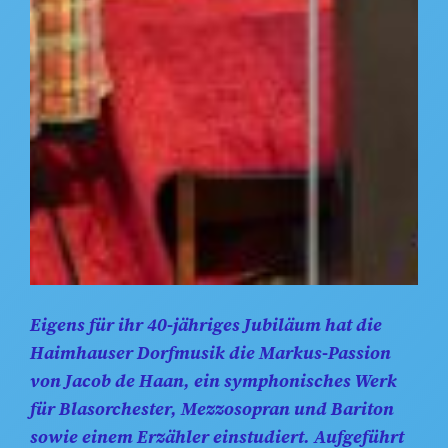
Eigens für ihr 40-jähriges Jubiläum hat die
Haimhauser Dorfmusik die Markus-Passion
von Jacob de Haan, ein symphonisches Werk
für Blasorchester, Mezzosopran und Bariton
sowie einem Erzähler einstudiert. Aufgeführt