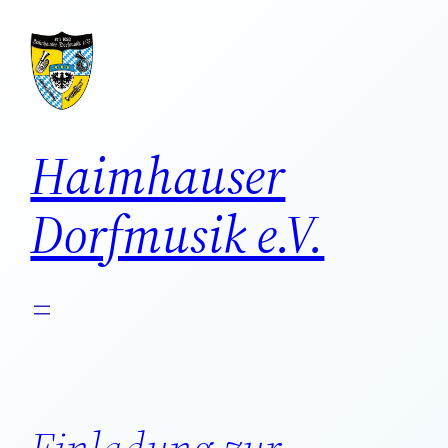
Direkt
zum
Inhalt
wechseln
Haimhauser
Dorfmusik e.V.