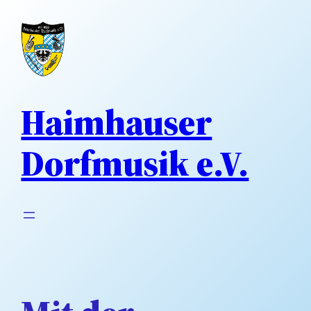
Direkt
zum
Inhalt
wechseln
Haimhauser
Dorfmusik e.V.