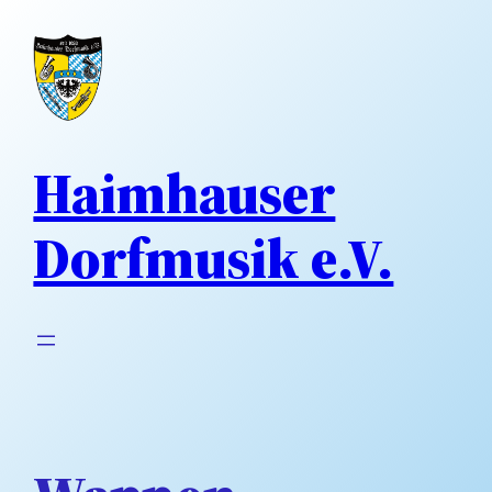
Direkt
zum
Inhalt
wechseln
Haimhauser
Dorfmusik e.V.