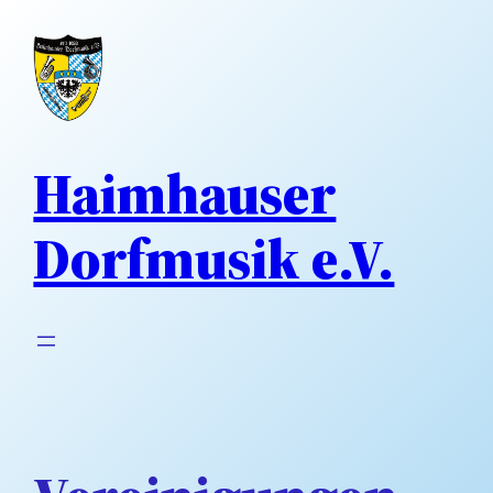
Direkt
zum
Inhalt
wechseln
Haimhauser
Dorfmusik e.V.