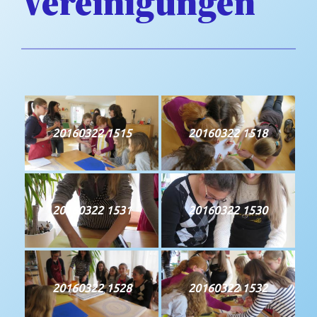
Vereinigungen
20160322 1515
20160322 1518
20160322 1531
20160322 1530
20160322 1528
20160322 1532