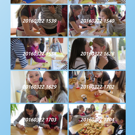
20160322 1539
20160322 1540
20160322 1554
20160322 1628
20160322 1629
20160322 1702
20160322 1703
20160322 1704