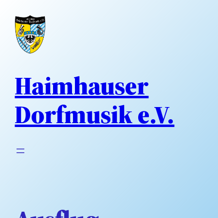
Direkt
zum
Inhalt
wechseln
Haimhauser
Dorfmusik e.V.