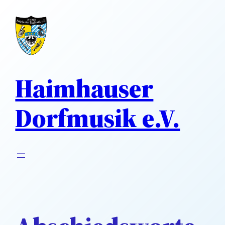
Direkt
zum
Inhalt
wechseln
Haimhauser
Dorfmusik e.V.