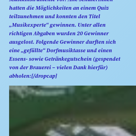
hatten die Möglichkeiten an einem Quiz
teilzunehmen und konnten den Titel
„Musikexperte“ gewinnen. Unter allen
richtigen Abgaben wurden 20 Gewinner
ausgelost. Folgende Gewinner durften sich
eine „gefüllte“ Dorfmusiktasse und einen
Essens- sowie Getränkegutschein (gespendet
von der Brauerei – vielen Dank hierfür)
abholen:[/dropcap]