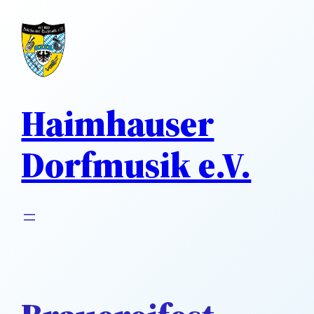
Direkt
zum
Inhalt
wechseln
Haimhauser
Dorfmusik e.V.